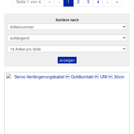
Seite 1 von 4
«
‹
1
2
3
4
›
»
Sortiere nach