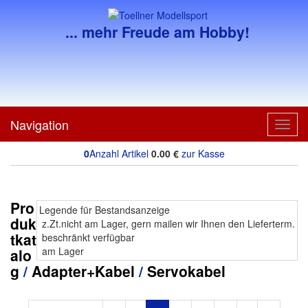
... mehr Freude am Hobby!
Navigation
Toggl
navig
0
Anzahl Artikel
0.00
€
zur Kasse
Pro
Legende für Bestandsanzeige
duk
z.Zt.nicht am Lager, gern mailen wir Ihnen den Lieferterm.
tkat
beschränkt verfügbar
am Lager
alo
g
/
Adapter+Kabel
/
Servokabel