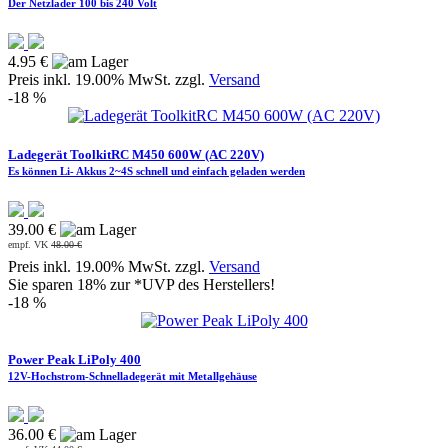
Der Netzlader 100 bis 240 Volt
4.95 €
Preis inkl. 19.00% MwSt. zzgl.
Versand
-18 %
Ladegerät ToolkitRC M450 600W (AC 220V)
Es können Li- Akkus 2~4S schnell und einfach geladen werden
39.00 €
empf. VK
48.00 €
Preis inkl. 19.00% MwSt. zzgl.
Versand
Sie sparen 18% zur *UVP des Herstellers!
-18 %
Power Peak LiPoly 400
12V-Hochstrom-Schnelladegerät mit Metallgehäuse
36.00 €