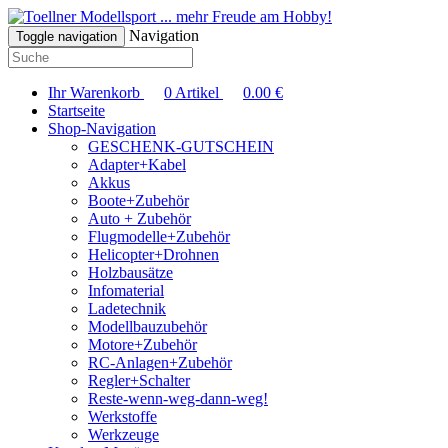
... mehr Freude am Hobby!
Navigation
Toggle navigation
Ihr Warenkorb
0
Artikel
0.00
€
Startseite
Shop-Navigation
GESCHENK-GUTSCHEIN
Adapter+Kabel
Akkus
Boote+Zubehör
Auto + Zubehör
Flugmodelle+Zubehör
Helicopter+Drohnen
Holzbausätze
Infomaterial
Ladetechnik
Modellbauzubehör
Motore+Zubehör
RC-Anlagen+Zubehör
Regler+Schalter
Reste-wenn-weg-dann-weg!
Werkstoffe
Werkzeuge