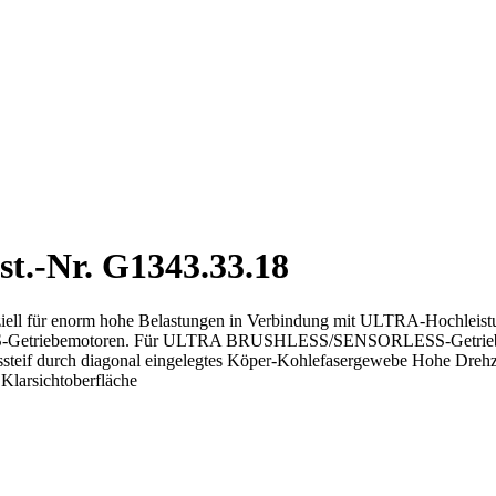
t.-Nr. G1343.33.18
eziell für enorm hohe Belastungen in Verbindung mit ULTRA-Hochleistu
triebemotoren. Für ULTRA BRUSHLESS/SENSORLESS-Getriebemotore
ssteif durch diagonal eingelegtes Köper-Kohlefasergewebe Hohe Drehza
Klarsichtoberfläche