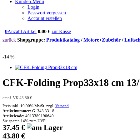
Kunden-Menü
Login
Passwort vergessen
Account erstellen
0
Anzahl Artikel
0.00
€
zur Kasse
zurück
Shopgruppe:
Produktkatalog
/
Motore+Zubehör
/
Luftsc
-14 %
CFK-Folding Prop33x18 cm 13/7
empf. VK
43.80 €
Preis inkl. 19.00% MwSt. zzgl.
Versand
Artikelnummer:
G1343.33.18
Artikelcode:
4013389190640
Sie sparen 14% zum UVP!
37.45 €
43.80 €