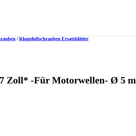
hrauben
/
Klappluftschrauben Ersatzblätter
 Zoll* -Für Motorwellen- Ø 5 