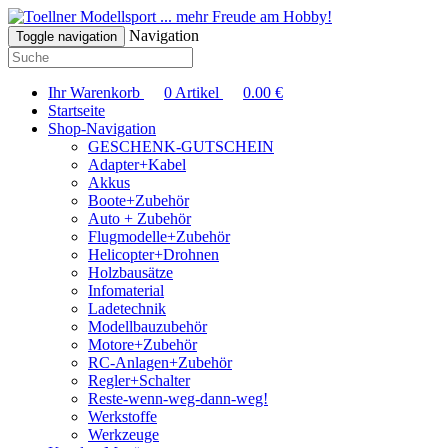
... mehr Freude am Hobby!
Navigation
Toggle navigation
Ihr Warenkorb
0
Artikel
0.00
€
Startseite
Shop-Navigation
GESCHENK-GUTSCHEIN
Adapter+Kabel
Akkus
Boote+Zubehör
Auto + Zubehör
Flugmodelle+Zubehör
Helicopter+Drohnen
Holzbausätze
Infomaterial
Ladetechnik
Modellbauzubehör
Motore+Zubehör
RC-Anlagen+Zubehör
Regler+Schalter
Reste-wenn-weg-dann-weg!
Werkstoffe
Werkzeuge