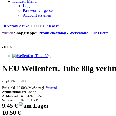
Kunden-Menü
Login
Passwort vergessen
Account erstellen
0
Anzahl Artikel
0.00
€
zur Kasse
zurück
Shopgruppe:
Produktkatalog
/
Werkstoffe
/
Öle+Fette
-10 %
NEU
Wellenfett, Tube 80g verhi
empf. VK
10.50 €
Preis inkl. 19.00% MwSt. zzgl.
Versand
Artikelnummer:
R5557
Artikelcode:
4005697055575
Sie sparen 10% zum UVP!
9.45 €
10.50 €