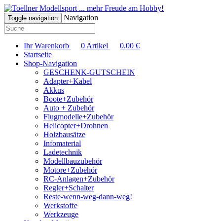
... mehr Freude am Hobby!
Navigation
Toggle navigation
Ihr Warenkorb
0
Artikel
0.00
€
Startseite
Shop-Navigation
GESCHENK-GUTSCHEIN
Adapter+Kabel
Akkus
Boote+Zubehör
Auto + Zubehör
Flugmodelle+Zubehör
Helicopter+Drohnen
Holzbausätze
Infomaterial
Ladetechnik
Modellbauzubehör
Motore+Zubehör
RC-Anlagen+Zubehör
Regler+Schalter
Reste-wenn-weg-dann-weg!
Werkstoffe
Werkzeuge