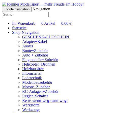
... mehr Freude am Hobby!
Navigation
Toggle navigation
Ihr Warenkorb
0
Artikel
0.00
€
Startseite
Shop-Navigation
GESCHENK-GUTSCHEIN
Adapter+Kabel
Akkus
Boote+Zubehör
Auto + Zubehör
Flugmodelle+Zubehör
Helicopter+Drohnen
Holzbausätze
Infomaterial
Ladetechnik
Modellbauzubehör
Motore+Zubehör
RC-Anlagen+Zubehör
Regler+Schalter
Reste-wenn-weg-dann-weg!
Werkstoffe
Werkzeuge