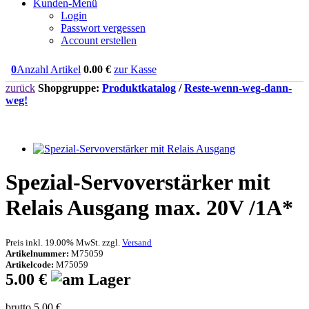
Kunden-Menü
Login
Passwort vergessen
Account erstellen
0
Anzahl Artikel
0.00
€
zur Kasse
zurück
Shopgruppe:
Produktkatalog
/
Reste-wenn-weg-dann-
weg!
Spezial-Servoverstärker mit
Relais Ausgang max. 20V /1A*
Preis inkl. 19.00% MwSt. zzgl.
Versand
Artikelnummer:
M75059
Artikelcode:
M75059
5.00 €
brutto 5.00 €