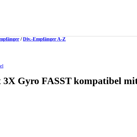
mpfänger
/
Div.-Empfänger A-Z
3X Gyro FASST kompatibel mit 