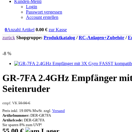
Kunden-Menü
Login
Passwort vergessen
Account erstellen
0
Anzahl Artikel
0.00
€
zur Kasse
zurück
Shopgruppe:
Produktkatalog
/
RC-Anlagen+Zubehör
/
E
-8 %
GR-7FA 2.4GHz Empfänger mit 
Seitenruder
empf. VK
59.90 €
Preis inkl. 19.00% MwSt. zzgl.
Versand
Artikelnummer:
DER-GR7FA
Artikelcode:
DER-GR7FA
Sie sparen 8% zum UVP!
55.00 €