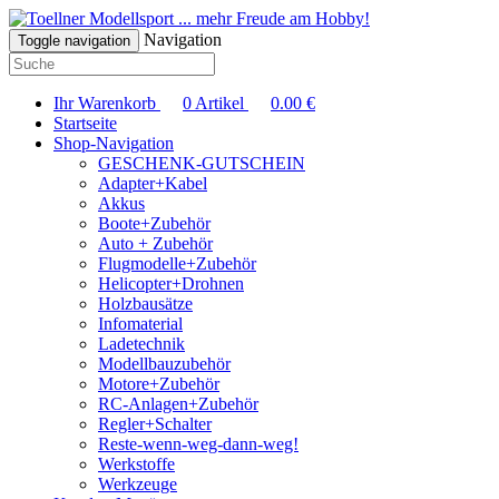
... mehr Freude am Hobby!
Navigation
Toggle navigation
Ihr Warenkorb
0
Artikel
0.00
€
Startseite
Shop-Navigation
GESCHENK-GUTSCHEIN
Adapter+Kabel
Akkus
Boote+Zubehör
Auto + Zubehör
Flugmodelle+Zubehör
Helicopter+Drohnen
Holzbausätze
Infomaterial
Ladetechnik
Modellbauzubehör
Motore+Zubehör
RC-Anlagen+Zubehör
Regler+Schalter
Reste-wenn-weg-dann-weg!
Werkstoffe
Werkzeuge