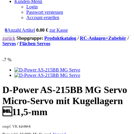
Kunden-Menü
Login
Passwort vergessen
Account erstellen
0
Anzahl Artikel
0.00
€
zur Kasse
zurück
Shopgruppe:
Produktkatalog
/
RC-Anlagen+Zubehör
/
Servos
/
Flächen Servos
-7 %
D-Power AS-215BB MG Servo
Micro-Servo mit Kugellagern
11,5-mm
empf. VK
12.90 €