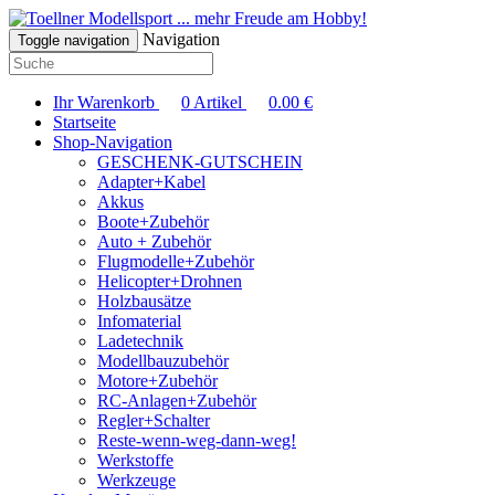
... mehr Freude am Hobby!
Navigation
Toggle navigation
Ihr Warenkorb
0
Artikel
0.00
€
Startseite
Shop-Navigation
GESCHENK-GUTSCHEIN
Adapter+Kabel
Akkus
Boote+Zubehör
Auto + Zubehör
Flugmodelle+Zubehör
Helicopter+Drohnen
Holzbausätze
Infomaterial
Ladetechnik
Modellbauzubehör
Motore+Zubehör
RC-Anlagen+Zubehör
Regler+Schalter
Reste-wenn-weg-dann-weg!
Werkstoffe
Werkzeuge