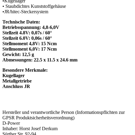
•Kugellager
• Staubdichtes Kunststoffgehäuse
•JR/hitec-Steckersystem
Technische Daten:
Betriebsspannung: 4,8-6,0V
Stellzeit 4.8V: 0,07s / 60°
Stellzeit 6.0V: 0,06s / 60°
Stellmoment 4,8V: 15 Ncm
Stellmoment 6,0V: 17 Ncm
Gewicht: 12,5 g
Abmessungen: 22.5 x 11.5 x 24.6 mm
Besondere Merkmale:
Kugellager
Metallgetriebe
Anschluss JR
Hersteller und verantwortliche Person (Informationspflichten zur
GPSR Produktsicherheitsverordnung)
D-Power
Inhaber: Horst Josef Derkum
Sürther Str. 92-94