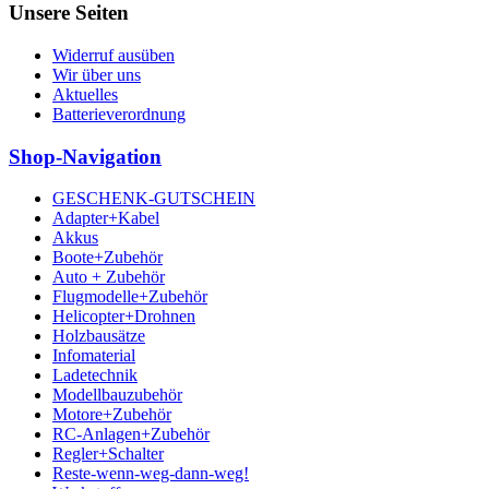
Unsere Seiten
Widerruf ausüben
Wir über uns
Aktuelles
Batterieverordnung
Shop-Navigation
GESCHENK-GUTSCHEIN
Adapter+Kabel
Akkus
Boote+Zubehör
Auto + Zubehör
Flugmodelle+Zubehör
Helicopter+Drohnen
Holzbausätze
Infomaterial
Ladetechnik
Modellbauzubehör
Motore+Zubehör
RC-Anlagen+Zubehör
Regler+Schalter
Reste-wenn-weg-dann-weg!