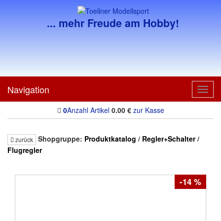
... mehr Freude am Hobby!
Navigation
Toggl
navig
0
Anzahl Artikel
0.00
€
zur Kasse
Shopgruppe:
Produktkatalog
/
Regler+Schalter
/
zurück
Flugregler
-14 %