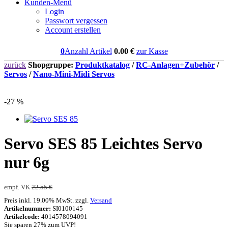
Kunden-Menü
Login
Passwort vergessen
Account erstellen
0
Anzahl Artikel
0.00
€
zur Kasse
zurück
Shopgruppe:
Produktkatalog
/
RC-Anlagen+Zubehör
/
Servos
/
Nano-Mini-Midi Servos
-27 %
Servo SES 85 Leichtes Servo
nur 6g
empf. VK
22.55 €
Preis inkl. 19.00% MwSt. zzgl.
Versand
Artikelnummer:
SI0100145
Artikelcode:
4014578094091
Sie sparen 27% zum UVP!