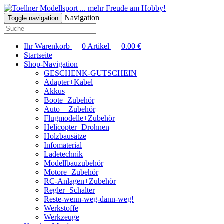
... mehr Freude am Hobby!
Navigation
Toggle navigation
Ihr Warenkorb
0
Artikel
0.00
€
Startseite
Shop-Navigation
GESCHENK-GUTSCHEIN
Adapter+Kabel
Akkus
Boote+Zubehör
Auto + Zubehör
Flugmodelle+Zubehör
Helicopter+Drohnen
Holzbausätze
Infomaterial
Ladetechnik
Modellbauzubehör
Motore+Zubehör
RC-Anlagen+Zubehör
Regler+Schalter
Reste-wenn-weg-dann-weg!
Werkstoffe
Werkzeuge