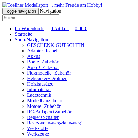
... mehr Freude am Hobby!
Navigation
Toggle navigation
Ihr Warenkorb
0
Artikel
0.00
€
Startseite
Shop-Navigation
GESCHENK-GUTSCHEIN
Adapter+Kabel
Akkus
Boote+Zubehör
Auto + Zubehör
Flugmodelle+Zubehör
Helicopter+Drohnen
Holzbausätze
Infomaterial
Ladetechnik
Modellbauzubehör
Motore+Zubehör
RC-Anlagen+Zubehör
Regler+Schalter
Reste-wenn-weg-dann-weg!
Werkstoffe
Werkzeuge