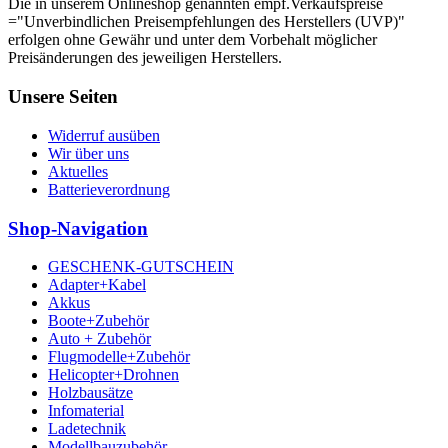
Die in unserem Onlineshop genannten empf.Verkaufspreise
="Unverbindlichen Preisempfehlungen des Herstellers (UVP)"
erfolgen ohne Gewähr und unter dem Vorbehalt möglicher
Preisänderungen des jeweiligen Herstellers.
Unsere Seiten
Widerruf ausüben
Wir über uns
Aktuelles
Batterieverordnung
Shop-Navigation
GESCHENK-GUTSCHEIN
Adapter+Kabel
Akkus
Boote+Zubehör
Auto + Zubehör
Flugmodelle+Zubehör
Helicopter+Drohnen
Holzbausätze
Infomaterial
Ladetechnik
Modellbauzubehör