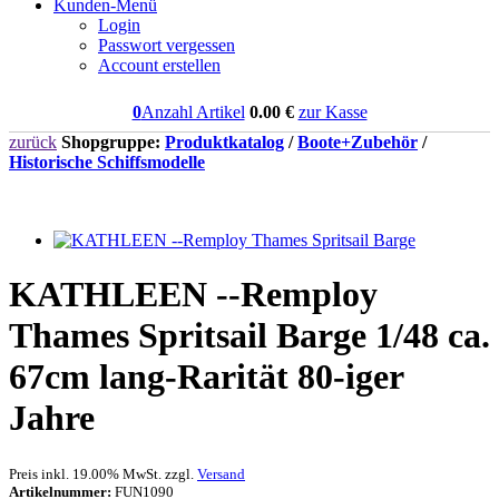
Kunden-Menü
Login
Passwort vergessen
Account erstellen
0
Anzahl Artikel
0.00
€
zur Kasse
zurück
Shopgruppe:
Produktkatalog
/
Boote+Zubehör
/
Historische Schiffsmodelle
KATHLEEN --Remploy
Thames Spritsail Barge 1/48 ca.
67cm lang-Rarität 80-iger
Jahre
Preis inkl. 19.00% MwSt. zzgl.
Versand
Artikelnummer:
FUN1090