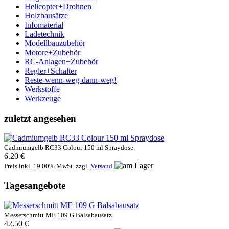
Helicopter+Drohnen
Holzbausätze
Infomaterial
Ladetechnik
Modellbauzubehör
Motore+Zubehör
RC-Anlagen+Zubehör
Regler+Schalter
Reste-wenn-weg-dann-weg!
Werkstoffe
Werkzeuge
zuletzt angesehen
Cadmiumgelb RC33 Colour 150 ml Spraydose
6.20 €
Preis inkl. 19.00% MwSt. zzgl.
Versand
Tagesangebote
Messerschmitt ME 109 G Balsabausatz
42.50 €