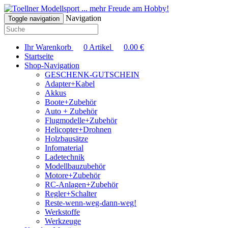
... mehr Freude am Hobby!
Navigation
Toggle navigation
Ihr Warenkorb
0
Artikel
0.00
€
Startseite
Shop-Navigation
GESCHENK-GUTSCHEIN
Adapter+Kabel
Akkus
Boote+Zubehör
Auto + Zubehör
Flugmodelle+Zubehör
Helicopter+Drohnen
Holzbausätze
Infomaterial
Ladetechnik
Modellbauzubehör
Motore+Zubehör
RC-Anlagen+Zubehör
Regler+Schalter
Reste-wenn-weg-dann-weg!
Werkstoffe
Werkzeuge