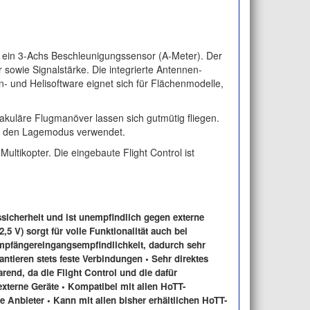
d ein 3-Achs Beschleunigungssensor (A-Meter). Der
owie Signalstärke. Die integrierte Antennen-
n- und Helisoftware eignet sich für Flächenmodelle,
takuläre Flugmanöver lassen sich gutmütig fliegen.
ür den Lagemodus verwendet.
ultikopter. Die eingebaute Flight Control ist
sicherheit und ist unempfindlich gegen externe
5 V) sorgt für volle Funktionalität auch bei
fängereingangsempfindlichkeit, dadurch sehr
ntieren stets feste Verbindungen • Sehr direktes
rend, da die Flight Control und die dafür
terne Geräte • Kompatibel mit allen HoTT-
Anbieter • Kann mit allen bisher erhältlichen HoTT-