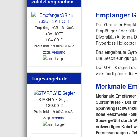
zuletzt angesehen
Empfänger G
Der Graupner Empfäng
EmpfängerGR-18 +3xG
Empfänger übermittel
+3A HOTT
Diversität (Antenna D
104.00 €
Flybarless Helicopter
Preis inkl. 19.00% MwSt.
Das eingebaute Gyro s
zzgl.
Versand
Die Beschleunigungs
Der GR-18 eignet sich
vollständig über die 
Tagesangebote
Merkmale Em
Merkmale Empfänger •
STARFLY E-Segler
Störeinflüsse • Der b
139.00 €
Spannungsschwankung
Preis inkl. 19.00% MwSt.
hohe Reichweite • Sti
zzgl.
Versand
Steuergefühl durch We
notwendigen Kabel we
Fernsteuerungen • Te