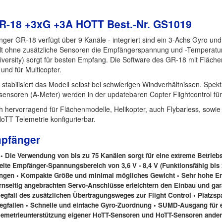
R-18 +3xG +3A HOTT Best.-Nr. GS1019
er GR-18 verfügt über 9 Kanäle - integriert sind ein 3-Achs Gyro un
t ohne zusätzliche Sensoren die Empfängerspannung und -Temperatur s
iversity) sorgt für besten Empfang. Die Software des GR-18 mit Fläche
 und für Multicopter.
tabilisiert das Modell selbst bei schwierigen Windverhältnissen. Spek
sensoren (A-Meter) werden in der updatebaren Copter Flightcontrol f
 hervorragend für Flächenmodelle, Helikopter, auch Flybarless, sowie M
HoTT Telemetrie konfigurierbar.
pfänger
 Die Verwendung von bis zu 75 Kanälen sorgt für eine extreme Betriebs
reite Empfänger-Spannungsbereich von 3,6 V - 8,4 V (Funktionsfähig bis 2,
en • Kompakte Größe und minimal mögliches Gewicht • Sehr hohe Emp
rnseitig angebrachten Servo-Anschlüsse erleichtern den Einbau und gara
gfall des zusätzlichen Übertragungsweges zur Flight Control • Platzspa
gfallen • Schnelle und einfache Gyro-Zuordnung • SUMD-Ausgang für ex
lemetrieunterstützung eigener HoTT-Sensoren und HoTT-Sensoren andere 