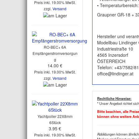
Preis inkl. 19.00% MwSt.
• Temperaturbereich:
zzgl.
Versand
Graupner GR-18 + 3
Hersteller und veran
Modellbau Lindinge
RO-BEC+ 6A
Industriestraße 10
Empfängerstromversorgun
4565 Inzersdorf
g
ÖSTERREICH
14.00 €
Telefon: +43/7582/8
Preis inkl. 19.00% MwSt.
office@lindinger.at
zzgl.
Versand
Rechtliche Hinweise:
* Unser Angebot richtet sic
Bitte beachten, alle Prei
Yachtpoller 22X8mm
können ohne weitere An
6Stück
3.95 €
Abbildungen können ähnlich
Preis inkl. 19.00% MwSt.