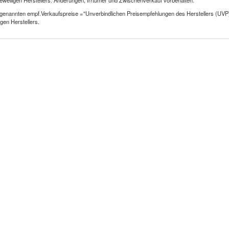
eweiligen Herstellers. Änderungen, Irrtümer und Zwischenverkauf vorbehalten.
genannten empf.Verkaufspreise ="Unverbindlichen Preisempfehlungen des Herstellers (UVP
gen Herstellers.