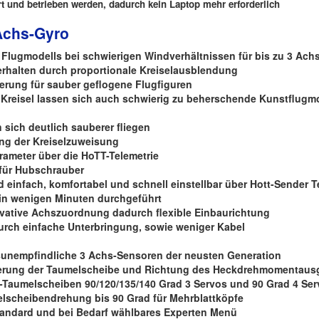
 und betrieben werden, dadurch kein Laptop mehr erforderlich
Achs-Gyro
s Flugmodells bei schwierigen Windverhältnissen für bis zu 3 Ach
verhalten durch proportionale Kreiselausblendung
sierung für sauber geflogene Flugfiguren
 Kreisel lassen sich auch schwierig zu beherschende Kunstflugmo
n sich deutlich sauberer fliegen
ung der Kreiselzuweisung
arameter über die HoTT-Telemetrie
 für Hubschrauber
d einfach, komfortabel und schnell einstellbar über Hott-Sender 
 in wenigen Minuten durchgeführt
ovative Achszuordnung dadurch flexible Einbaurichtung
durch einfache Unterbringung, sowie weniger Kabel
onsunempfindliche 3 Achs-Sensoren der neusten Generation
ierung der Taumelscheibe und Richtung des Heckdrehmomentausg
li-Taumelscheiben 90/120/135/140 Grad 3 Servos und 90 Grad 4 Se
melscheibendrehung bis 90 Grad für Mehrblattköpfe
Standard und bei Bedarf wählbares Experten Menü