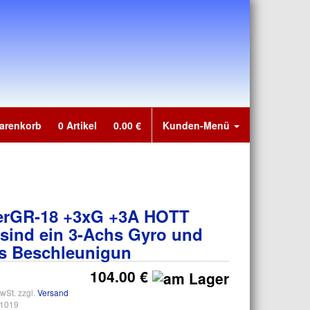
arenkorb
0
Artikel
0.00
€
Kunden-Menü
rGR-18 +3xG +3A HOTT
t sind ein 3-Achs Gyro und
hs Beschleunigun
104.00 €
wSt. zzgl.
Versand
1019