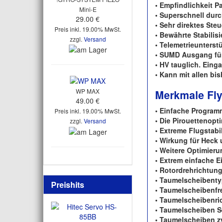
• Empfindlichkeit 
Mini-E
• Superschnell dur
29.00 €
• Sehr direktes Ste
Preis inkl. 19.00% MwSt.
• Bewährte Stabilis
zzgl.
Versand
• Telemetrieunters
• SUMD Ausgang für
• HV tauglich. Eing
• Kann mit allen bi
WP MAX
Merkmale Fly
49.00 €
• Einfache Program
Preis inkl. 19.00% MwSt.
• Die Pirouettenopt
zzgl.
Versand
• Extreme Flugstabi
• Wirkung für Heck
• Weitere Optimier
• Extrem einfache E
• Rotordrehrichtun
• Taumelscheibent
Preishits
• Taumelscheibenfr
• Taumelscheibenri
• Taumelscheiben Se
• Taumelscheiben zy