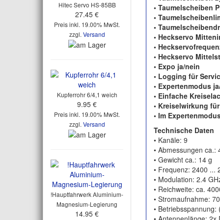
Hitec Servo HS-85BB
• Taumelscheiben P
27.45 €
• Taumelscheibenli
Preis inkl. 19.00% MwSt.
• Taumelscheibend
zzgl.
Versand
• Heckservo Mitten
• Heckservofrequenz
• Heckservo Mittels
• Expo ja/nein
• Logging für Serv
• Expertenmodus ja
Kupferrohr 6/4,1 weich
• Einfache Kreisel
9.95 €
• Kreiselwirkung fü
Preis inkl. 19.00% MwSt.
• Im Expertenmodus
zzgl.
Versand
Technische Daten
• Kanäle: 9
• Abmessungen ca.: 
• Gewicht ca.: 14 g
• Frequenz: 2400 ...
• Modulation: 2.4 G
• Reichweite: ca. 40
!Hauptfahrwerk Aluminium-
• Stromaufnahme: 7
Magnesium-Legierung
• Betriebsspannung: 
14.95 €
• Antennenlänge: 2x