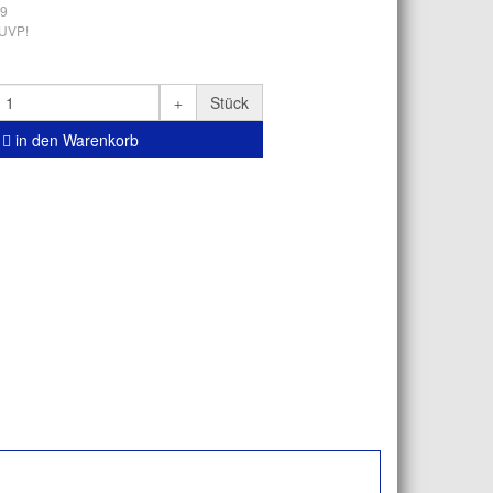
9
 UVP!
Stück
in den Warenkorb