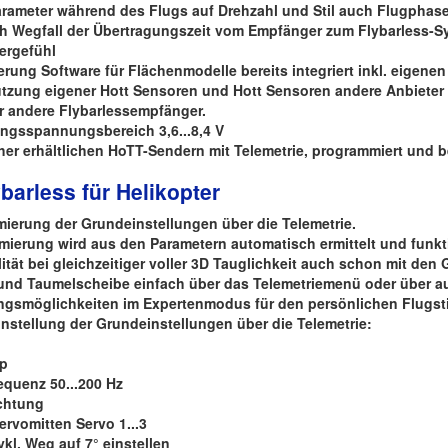
Parameter während des Flugs auf Drehzahl und Stil auch Flugpha
ch Wegfall der Übertragungszeit vom Empfänger zum Flybarless-S
uergefühl
ierung Software für Flächenmodelle bereits integriert inkl. eigenen
tützung eigener Hott Sensoren und Hott Sensoren andere Anbieter
 andere Flybarlessempfänger.
angsspannungsbereich 3,6...8,4 V
sher erhältlichen HoTT-Sendern mit Telemetrie, programmiert und 
barless für Helikopter
mierung der Grundeinstellungen über die Telemetrie.
imierung wird aus den Parametern automatisch ermittelt und funkti
lität bei gleichzeitiger voller 3D Tauglichkeit auch schon mit den
 und Taumelscheibe einfach über das Telemetriemenü oder über au
ungsmöglichkeiten im Expertenmodus für den persönlichen Flugsti
instellung der Grundeinstellungen über die Telemetrie:
g
yp
equenz 50...200 Hz
chtung
rvomitten Servo 1...3
kl. Weg auf 7° einstellen