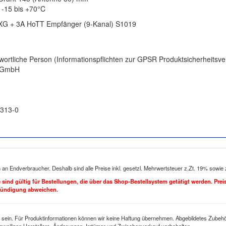
 -15 bis +70°C
XG + 3A HoTT Empfänger (9-Kanal) S1019
twortliche Person (Informationspflichten zur GPSR Produktsicherheitsv
r GmbH
1313-0
h an Endverbraucher. Deshalb sind alle Preise inkl. gesetzl. Mehrwertsteuer z.Zt. 19% sowie
se sind gültig für Bestellungen, die über das Shop-Bestellsystem getätigt werden. Pre
kündigung abweichen.
 sein. Für Produktinformationen können wir keine Haftung übernehmen. Abgebildetes Zubehör