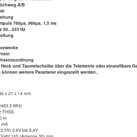
itchweg A/B
mit
rehung
impuls 760µs, 960µs, 1,5 ms
 50...333 Hz
tellung
icezwecke
/nein
achsenzuordnung
r Heck und Taumelscheibe über die Telemetrie oder einstellbare G
 können weitere Parameter eingestellt werden..
46 x 21 x 14 mm
 2483.5 MHz
Hz FHSS
00 m
0 mA
(2,5V) 3,6V bis 8,4V
 Draht 145 (Antenne 30) mm