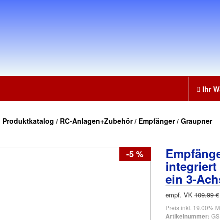
Ihr W
:
Produktkatalog
/
RC-Anlagen+Zubehör
/
Empfänger
/
Graupner
Empfänge
-5 %
integrier
ein 3-Ac
empf. VK
109.99 €
Preis inkl. 19.00% M
GS
Artikelnummer: