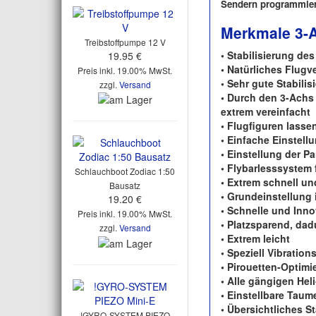
Sendern programmiert
Merkmale 3-
Treibstoffpumpe 12 V
• Stabilisierung de
19.95 €
• Natürliches Flug
Preis inkl. 19.00% MwSt.
• Sehr gute Stabili
zzgl.
Versand
• Durch den 3-Achs
extrem vereinfacht
• Flugfiguren lasse
• Einfache Einstell
• Einstellung der P
• Flybarlesssystem
Schlauchboot Zodiac 1:50
• Extrem schnell un
Bausatz
• Grundeinstellung
19.20 €
• Schnelle und Inn
Preis inkl. 19.00% MwSt.
• Platzsparend, da
zzgl.
Versand
• Extrem leicht
• Speziell Vibrati
• Pirouetten-Optim
• Alle gängigen He
• Einstellbare Tau
• Übersichtliches 
!GYRO-SYSTEM PIEZO