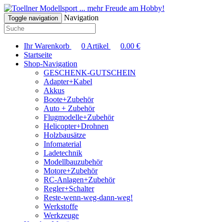
... mehr Freude am Hobby!
Navigation
Toggle navigation
Ihr Warenkorb
0
Artikel
0.00
€
Startseite
Shop-Navigation
GESCHENK-GUTSCHEIN
Adapter+Kabel
Akkus
Boote+Zubehör
Auto + Zubehör
Flugmodelle+Zubehör
Helicopter+Drohnen
Holzbausätze
Infomaterial
Ladetechnik
Modellbauzubehör
Motore+Zubehör
RC-Anlagen+Zubehör
Regler+Schalter
Reste-wenn-weg-dann-weg!
Werkstoffe
Werkzeuge