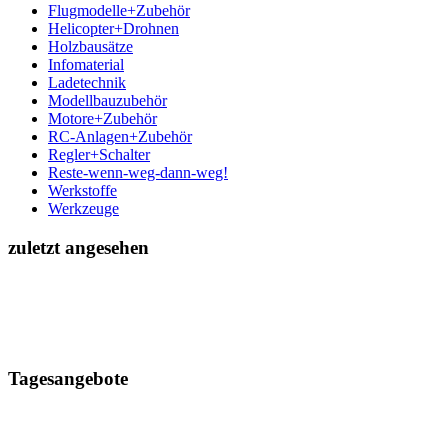
Flugmodelle+Zubehör
Helicopter+Drohnen
Holzbausätze
Infomaterial
Ladetechnik
Modellbauzubehör
Motore+Zubehör
RC-Anlagen+Zubehör
Regler+Schalter
Reste-wenn-weg-dann-weg!
Werkstoffe
Werkzeuge
zuletzt angesehen
Tagesangebote